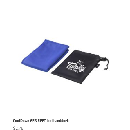
CoolDown GRS RPET koelhanddoek
$
2.75