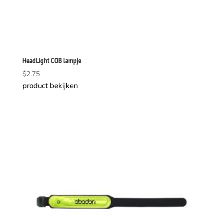
HeadLight COB lampje
$
2.75
product bekijken