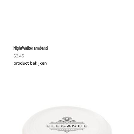
NightWalker armband
$
2.45
product bekijken