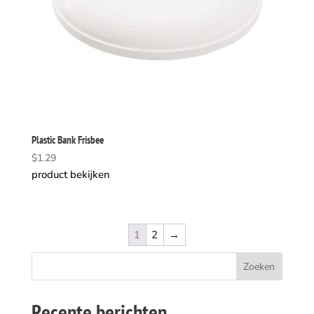
Plastic Bank Frisbee
$
1.29
product bekijken
1
2
→
Recente berichten