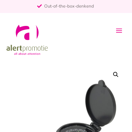
Out-of-the-box-denkend
25+ jaar ervaring
ontzorgt
Persoonlijk