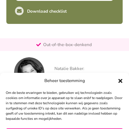
Download checklist
Pro-actief
Out-of-the-box-denkend
25+ jaar ervaring
Ontzorgt
Persoonlijk
Natalie Bakker:
06 – 26 050 225
Beheer toestemming
info@alertpromotie.nl
Om de beste ervaringen te bieden, gebruiken wij technologieën zoals
cookies om informatie over je apparaat op te slaan en/of te raadplegen. Door
in te stemmen met deze technologieën kunnen wij gegevens zoals
Sandra Peters:
surfgedrag of unieke ID's op deze site verwerken. Als je geen toestemming
06 – 26 050 230
geeft of uw toestemming intrekt, kan dit een nadelige invloed hebben op
info@alertpromotie.nl
bepaalde functies en mogelijkheden.