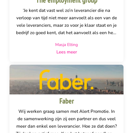
‘Je kent dat vast wel zo’n leverancier die na
verloop van tijd niet meer aanvoelt als een van de
vele leveranciers, maar zo voor je klaar staat en je
bedrijf zo goed kent, dat het aanvoelt als een hele
goeie vriend. Zo een die je verrast met creatieve
Masja Elting
ideeën op bijzondere momenten en die net dat
Lees meer
stapje verder gaat. Zo ver, dat er wordt ingepakt
en bestickerd vanaf hun eigen keukentafel als wij
voorbij alle deadlines zijn gegaan. Zei ik
deadlines? Die kennen ze niet; ze regelen het
gewoon. Super betrouwbaar en servicegericht.
Kortom: ik gun iedereen Alert promotie.”
Faber
Wij werken graag samen met Alert Promotie. In
de samenwerking zijn zij een partner en dus veel
meer dan enkel een leverancier. Hoe ze dat doen?