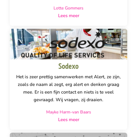
Ze zijn innovatief, komen proactief met zaken die
Lotte Gommers
bij ons passen, zijn snel in hun communicatie en
Lees meer
denken altijd mee. Daarnaast zijn het twee hele
fijne mensen om mee te werken. Het voelt huislijk,
je bent nooit een nummer en wordt als klant
gewaardeerd.
Sodexo
Het is zeer prettig samenwerken met Alert, ze zijn,
zoals de naam al zegt, erg alert en denken graag
mee. Er is een fijn contact en niets is te veel
gevraagd. Wij vragen, zij draaien.
Mayke Harm-van Baars
Lees meer