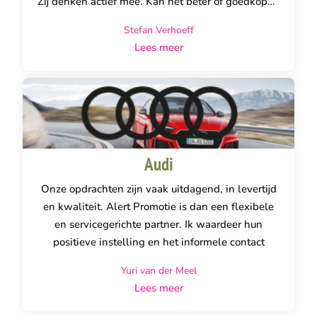
Zij denken actief mee. Kan het beter of goedkoper,
waar zijn wij als Faber echt mee geholpen?
Stefan Verhoeff
Geholpen om nieuwe klanten binnen te halen of
Lees meer
de relatie tussen onze huidige klanten en onze
medewerkers te verbeteren. Ondanks de
jarenlange samenwerking blijft Alert Promotie
verrassen. Verrassen met goede ideeën, het snelle
schakelen en de betrokkenheid. Hun manier van
samenwerken helpt ons als organisatie echt
Audi
verder.
Onze opdrachten zijn vaak uitdagend, in levertijd
en kwaliteit. Alert Promotie is dan een flexibele
en servicegerichte partner. Ik waardeer hun
positieve instelling en het informele contact
Yuri van der Meel
Lees meer