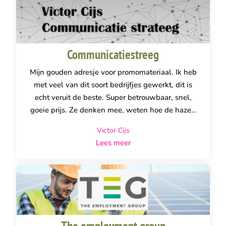
Communicatiestreeg
Mijn gouden adresje voor promomateriaal. Ik heb
met veel van dit soort bedrijfjes gewerkt, dit is
echt veruit de beste. Super betrouwbaar, snel,
goeie prijs. Ze denken mee, weten hoe de hazen
lopen, regelen desnoods het onmogelijke. Houden
Victor Cijs
contact. En je kunt ook nog lachen met deze twee
Lees meer
kanjers. Ik gooi het graag bij Sandra over de
schutting want dan komt het goed. Dan kan ik het
loslaten. En mij richten op waar ik goed in ben...
The employment group