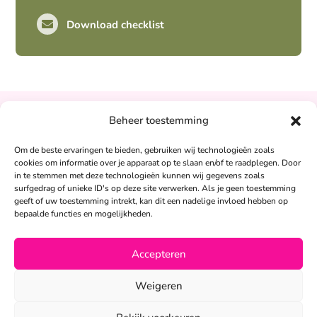
Download checklist
Pro-actief
Out-of-the-box-denkend
25+ jaar ervaring
Beheer toestemming
Ontzorgt
Natalie Bakker:
Persoonlijk
Om de beste ervaringen te bieden, gebruiken wij technologieën zoals
06 – 26 050 225
cookies om informatie over je apparaat op te slaan en/of te raadplegen. Door
in te stemmen met deze technologieën kunnen wij gegevens zoals
info@alertpromotie.nl
surfgedrag of unieke ID's op deze site verwerken. Als je geen toestemming
Sandra Peters:
geeft of uw toestemming intrekt, kan dit een nadelige invloed hebben op
06 – 26 050 230
bepaalde functies en mogelijkheden.
info@alertpromotie.nl
Accepteren
©2026
Weigeren
Privacyverklaring
•
Algemene voorwaarden