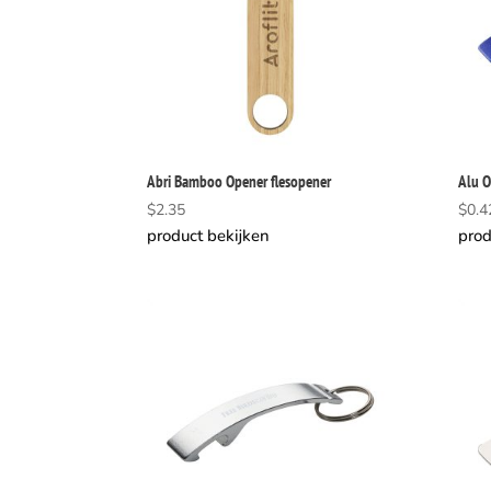
Abri Bamboo Opener flesopener
Alu O
$
2.35
$
0.4
product bekijken
prod