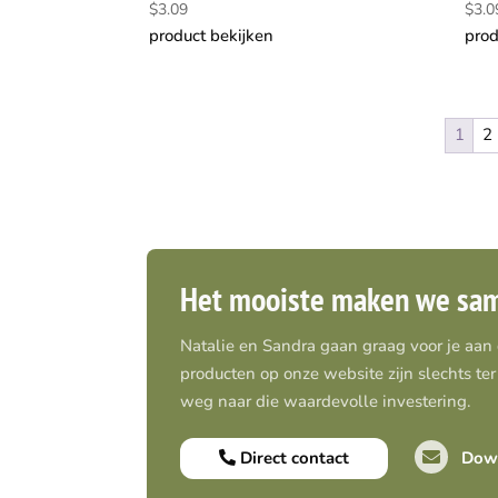
$
3.09
$
3.0
product bekijken
prod
1
2
Het mooiste maken we sa
Natalie en Sandra gaan graag voor je aan
producten op onze website zijn slechts ter 
weg naar die waardevolle investering.
Direct contact
Down