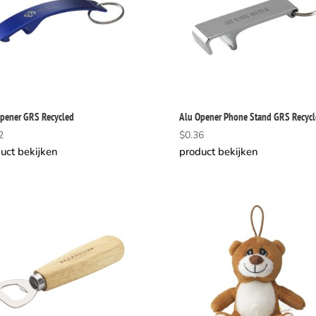
pener GRS Recycled
Alu Opener Phone Stand GRS Recycl
2
$
0.36
uct bekijken
product bekijken