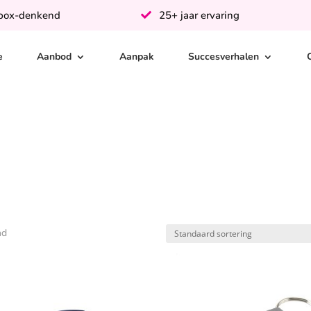
-box-denkend
25+ jaar ervaring
e
Aanbod
Aanpak
Succesverhalen
nd