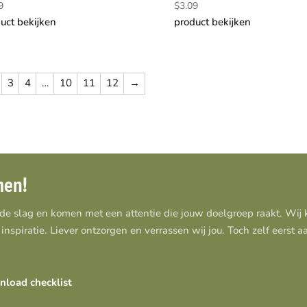
9
$
3.09
uct bekijken
product bekijken
3
4
…
10
11
12
→
men!
 de slag en komen met een attentie die jouw doelgroep raakt. Wi
inspiratie. Liever ontzorgen en verrassen wij jou. Toch zelf eerst 
load checklist