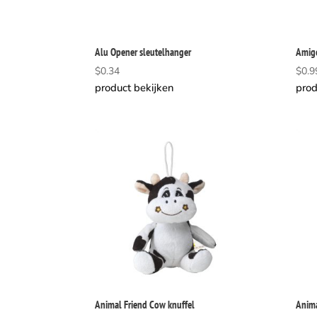
Alu Opener sleutelhanger
Amigo
$
0.34
$
0.9
product bekijken
prod
Animal Friend Cow knuffel
Anima