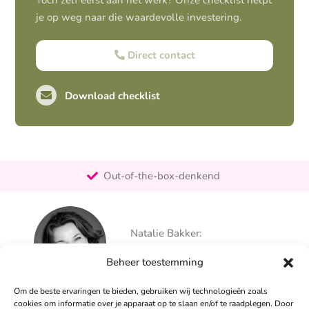
Toch zelf eerst aan het werk? Onze checklist helpt
je op weg naar die waardevolle investering.
Direct contact
Download checklist
Pro-actief
Out-of-the-box-denkend
25+ jaar ervaring
Ontzorgt
Natalie Bakker:
Persoonlijk
06 – 26 050 225
Beheer toestemming
info@alertpromotie.nl
Om de beste ervaringen te bieden, gebruiken wij technologieën zoals
cookies om informatie over je apparaat op te slaan en/of te raadplegen. Door