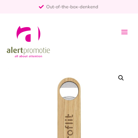
Out-of-the-box-denkend
25+ jaar ervaring
ontzorgt
Persoonlijk