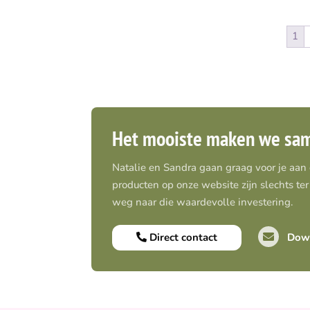
1
Het mooiste maken we sa
Natalie en Sandra gaan graag voor je aan
producten op onze website zijn slechts ter 
weg naar die waardevolle investering.
Direct contact
Down