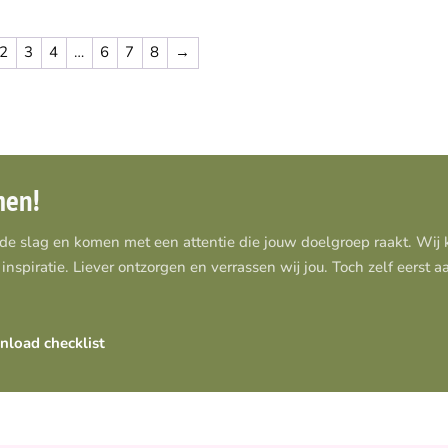
2
3
4
…
6
7
8
→
men!
 de slag en komen met een attentie die jouw doelgroep raakt. Wi
inspiratie. Liever ontzorgen en verrassen wij jou. Toch zelf eerst 
load checklist