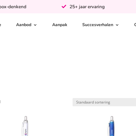
-box-denkend
25+ jaar ervaring
e
Aanbod
Aanpak
Succesverhalen
d