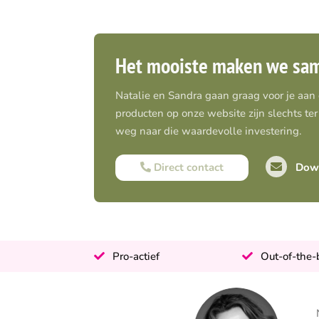
Het mooiste maken we sa
Natalie en Sandra gaan graag voor je aan
producten op onze website zijn slechts ter 
weg naar die waardevolle investering.
Direct contact
Down
Pro-actief
Out-of-the