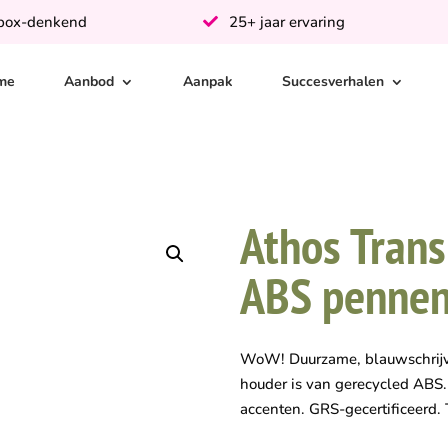
-box-denkend
25+ jaar ervaring
me
Aanbod
Aanpak
Succesverhalen
Athos Trans
ABS penne
WoW! Duurzame, blauwschrijv
houder is van gerecycled ABS.
accenten. GRS-gecertificeerd.