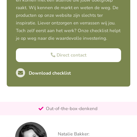
en komen met een attentie die jouw doelgroep
raakt. Wij kennen de markt en weten de weg. De
producten op onze website zijn slechts ter
inspiratie. Liever ontzorgen en verrassen wij jou.
Toch zelf eerst aan het werk? Onze checklist helpt
je op weg naar die waardevolle investering.
Direct contact
Download checklist
Pro-actief
Out-of-the-box-denkend
25+ jaar ervaring
Ontzorgt
Natalie Bakker:
Persoonlijk