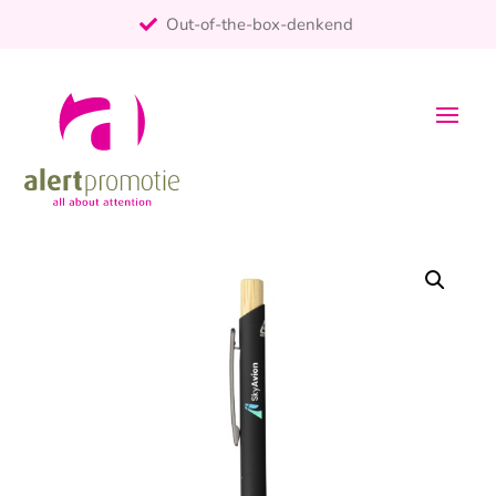
Out-of-the-box-denkend
25+ jaar ervaring
ontzorgt
Persoonlijk