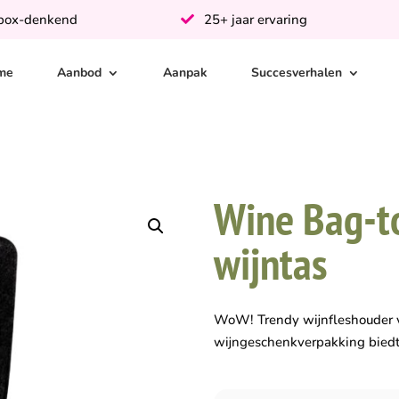
-box-denkend
25+ jaar ervaring
me
Aanbod
Aanpak
Succesverhalen
Wine Bag-t
wijntas
WoW! Trendy wijnfleshouder v
wijngeschenkverpakking biedt 