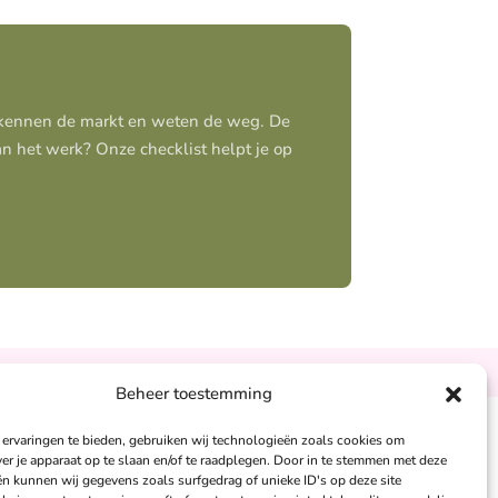
j kennen de markt en weten de weg. De
aan het werk? Onze checklist helpt je op
Ontzorgt
Persoonlijk
Beheer toestemming
ervaringen te bieden, gebruiken wij technologieën zoals cookies om
andra Peters:
ver je apparaat op te slaan en/of te raadplegen. Door in te stemmen met deze
n kunnen wij gegevens zoals surfgedrag of unieke ID's op deze site
6 – 26 050 230