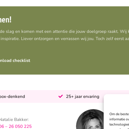
men!
 de slag en komen met een attentie die jouw doelgroep raakt. Wi
inspiratie. Liever ontzorgen en verrassen wij jou. Toch zelf eerst 
load checklist
-box-denkend
25+ jaar ervaring
Om de beste 
Natalie Bakker:
S
informatie o
technologieë
06 – 26 050 225
0