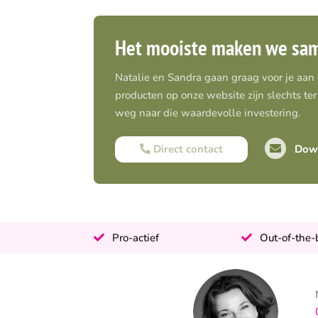
Het mooiste maken we sa
Natalie en Sandra gaan graag voor je aan
producten op onze website zijn slechts ter 
weg naar die waardevolle investering.
Direct contact
Down
Pro-actief
Out-of-the