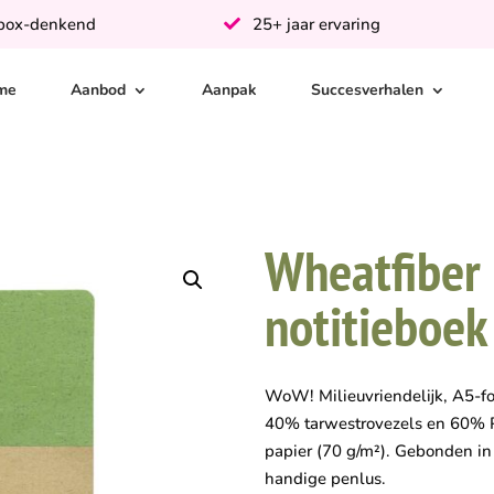
-box-denkend
25+ jaar ervaring
me
Aanbod
Aanpak
Succesverhalen
Wheatfiber
notitieboek
WoW! Milieuvriendelijk, A5-fo
40% tarwestrovezels en 60% PP
papier (70 g/m²). Gebonden in
handige penlus.