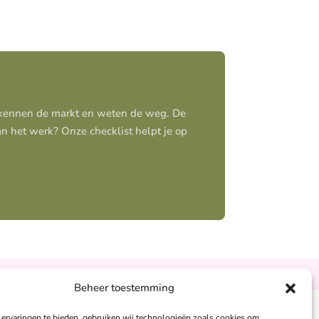
j kennen de markt en weten de weg. De
aan het werk? Onze checklist helpt je op
Ontzorgt
Persoonlijk
Beheer toestemming
ervaringen te bieden, gebruiken wij technologieën zoals cookies om