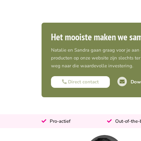
Het mooiste maken we sa
Natalie en Sandra gaan graag voor je aan
producten op onze website zijn slechts ter 
weg naar die waardevolle investering.
Direct contact
Down
Pro-actief
Out-of-the