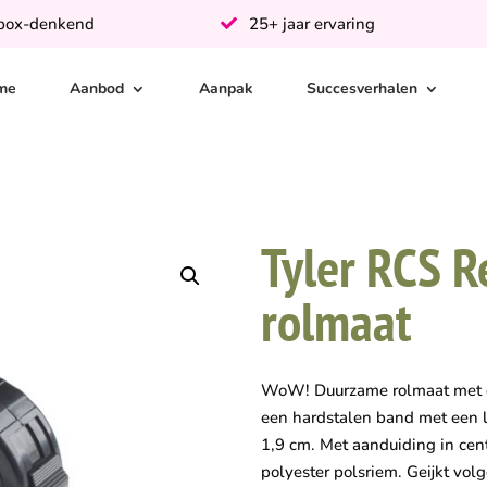
-box-denkend
25+ jaar ervaring
me
Aanbod
Aanpak
Succesverhalen
Tyler RCS R
rolmaat
WoW! Duurzame rolmaat met e
een hardstalen band met een 
1,9 cm. Met aanduiding in cen
polyester polsriem. Geijkt vo