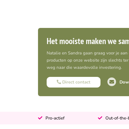
Het mooiste maken we sa
Natalie en Sandra gaan graag voor je aan
producten op onze website zijn slechts ter 
weg naar die waardevolle investering.
Direct contact
Down
Pro-actief
Out-of-the