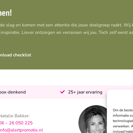
men!
 de slag en komen met een attentie die jouw doelgroep raakt. Wi
inspiratie. Liever ontzorgen en verrassen wij jou. Toch zelf eerst 
load checklist
-box-denkend
25+ jaar ervaring
Om de beste 
Natalie Bakker:
S
informatie o
technologieë
06 – 26 050 225
0
verwerken. A
info@alertpromotie.nl
i
invloed hebb