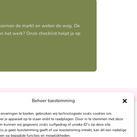
j kennen de markt en weten de weg. De
aan het werk? Onze checklist helpt je op
Ontzorgt
Persoonlijk
Beheer toestemming
ervaringen te bieden, gebruiken wij technologieën zoals cookies om
andra Peters:
ver je apparaat op te slaan en/of te raadplegen. Door in te stemmen met deze
n kunnen wij gegevens zoals surfgedrag of unieke ID's op deze site
6 – 26 050 230
ls je geen toestemming geeft of uw toestemming intrekt, kan dit een nadelige
nfo@alertpromotie.nl
en op bepaalde functies en mogelijkheden.