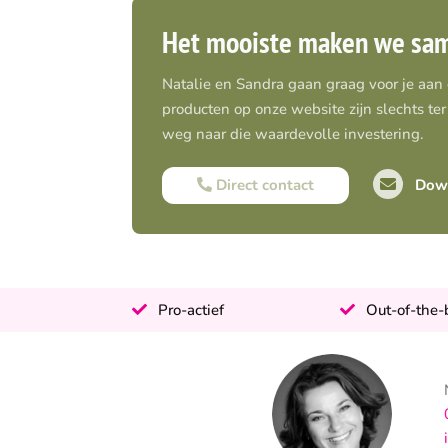
Het mooiste maken we sa
Natalie en Sandra gaan graag voor je aan
producten op onze website zijn slechts ter 
weg naar die waardevolle investering.
Direct contact
Down
Pro-actief
Out-of-the