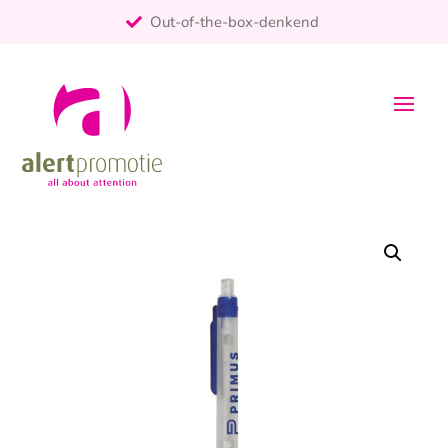
Out-of-the-box-denkend
25+ jaar ervaring
ontzorgt
Persoonlijk