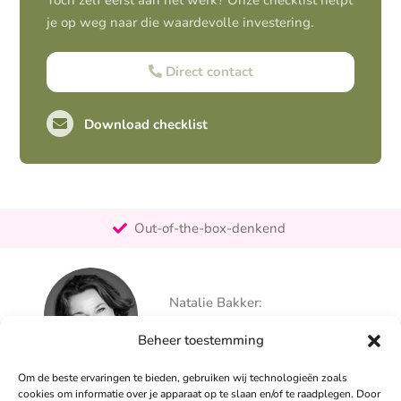
Toch zelf eerst aan het werk? Onze checklist helpt
je op weg naar die waardevolle investering.
Direct contact
Download checklist
Pro-actief
Out-of-the-box-denkend
25+ jaar ervaring
Ontzorgt
Natalie Bakker:
Persoonlijk
06 – 26 050 225
Beheer toestemming
info@alertpromotie.nl
Om de beste ervaringen te bieden, gebruiken wij technologieën zoals
cookies om informatie over je apparaat op te slaan en/of te raadplegen. Door