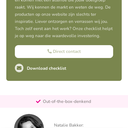
en komen met een attentie die jouw doelgroep
raakt. Wij kennen de markt en weten de weg. De
producten op onze website zijn slechts ter
inspiratie. Liever ontzorgen en verrassen wij jou.
Toch zelf eerst aan het werk? Onze checklist helpt
je op weg naar die waardevolle investering.
Direct contact
Download checklist
Pro-actief
Out-of-the-box-denkend
25+ jaar ervaring
Ontzorgt
Natalie Bakker:
Persoonlijk