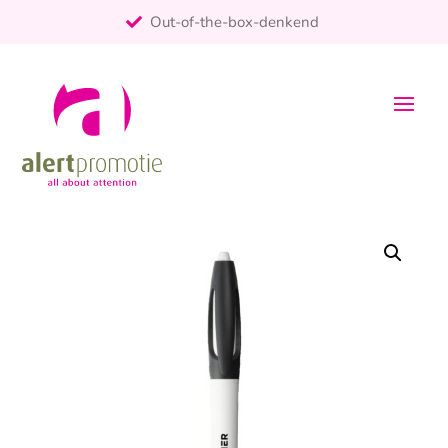
Out-of-the-box-denkend
25+ jaar ervaring
ontzorgt
Persoonlijk