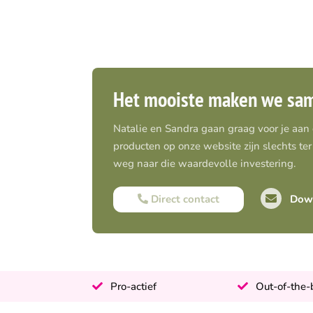
Het mooiste maken we sa
Natalie en Sandra gaan graag voor je aan
producten op onze website zijn slechts ter 
weg naar die waardevolle investering.
Direct contact
Down
Pro-actief
Out-of-the