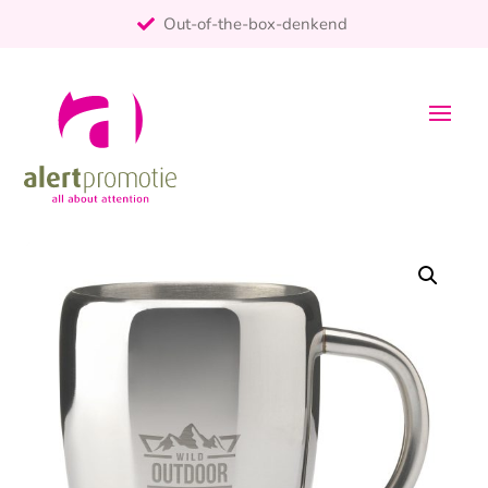
Out-of-the-box-denkend
25+ jaar ervaring
ontzorgt
Persoonlijk