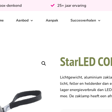
-box-denkend
25+ jaar ervaring
me
Aanbod
Aanpak
Succesverhalen
StarLED CO
Lichtgewicht, aluminium zakl
licht, feller en helderder d
lager energieverbruik dan LED
mee. De zaklamp heeft een afne