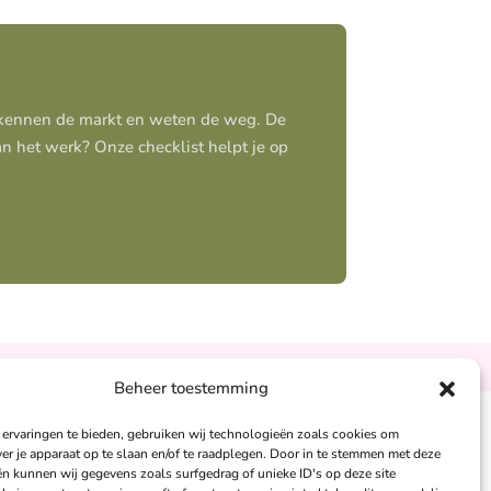
j kennen de markt en weten de weg. De
aan het werk? Onze checklist helpt je op
Ontzorgt
Persoonlijk
Beheer toestemming
ervaringen te bieden, gebruiken wij technologieën zoals cookies om
andra Peters:
ver je apparaat op te slaan en/of te raadplegen. Door in te stemmen met deze
n kunnen wij gegevens zoals surfgedrag of unieke ID's op deze site
6 – 26 050 230