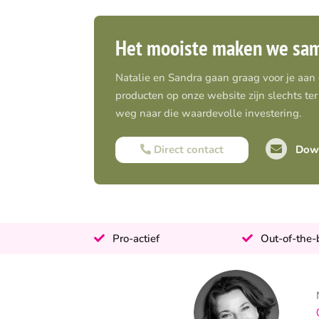
Het mooiste maken we sa
Natalie en Sandra gaan graag voor je aan
producten op onze website zijn slechts ter 
weg naar die waardevolle investering.
Direct contact
Down
Pro-actief
Out-of-the