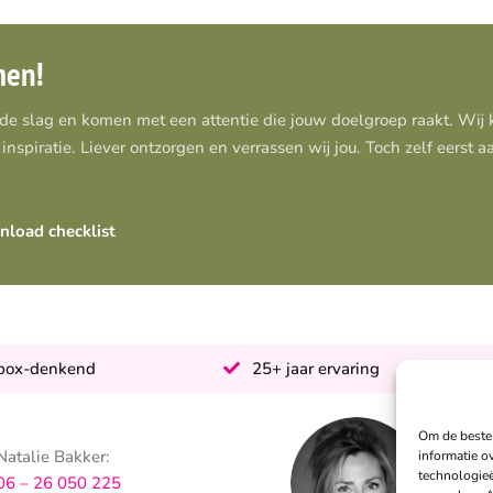
men!
 de slag en komen met een attentie die jouw doelgroep raakt. Wi
inspiratie. Liever ontzorgen en verrassen wij jou. Toch zelf eerst 
load checklist
-box-denkend
25+ jaar ervaring
Om de beste 
Natalie Bakker:
S
informatie o
technologieë
06 – 26 050 225
0