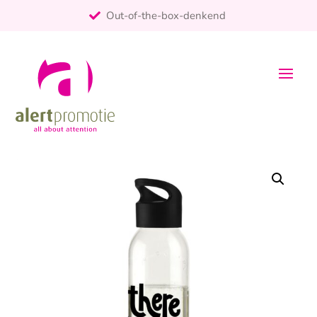
Out-of-the-box-denkend
25+ jaar ervaring
ontzorgt
Persoonlijk