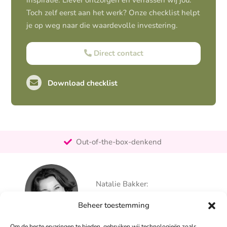
inspiratie. Liever ontzorgen en verrassen wij jou.
Toch zelf eerst aan het werk? Onze checklist helpt
je op weg naar die waardevolle investering.
Direct contact
Download checklist
Pro-actief
Out-of-the-box-denkend
25+ jaar ervaring
Ontzorgt
Natalie Bakker:
Persoonlijk
06 – 26 050 225
Beheer toestemming
info@alertpromotie.nl
Om de beste ervaringen te bieden, gebruiken wij technologieën zoals