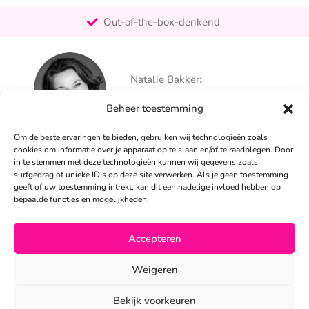
Pro-actief
Out-of-the-box-denkend
25+ jaar ervaring
Ontzorgt
Natalie Bakker:
Persoonlijk
06 – 26 050 225
Beheer toestemming
info@alertpromotie.nl
Om de beste ervaringen te bieden, gebruiken wij technologieën zoals
cookies om informatie over je apparaat op te slaan en/of te raadplegen. Door
in te stemmen met deze technologieën kunnen wij gegevens zoals
Sandra Peters:
surfgedrag of unieke ID's op deze site verwerken. Als je geen toestemming
06 – 26 050 230
geeft of uw toestemming intrekt, kan dit een nadelige invloed hebben op
info@alertpromotie.nl
bepaalde functies en mogelijkheden.
Accepteren
©2026
Weigeren
Privacyverklaring
•
Algemene voorwaarden
Bekijk voorkeuren