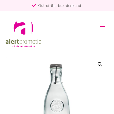
Out-of-the-box-denkend
25+ jaar ervaring
ontzorgt
Persoonlijk