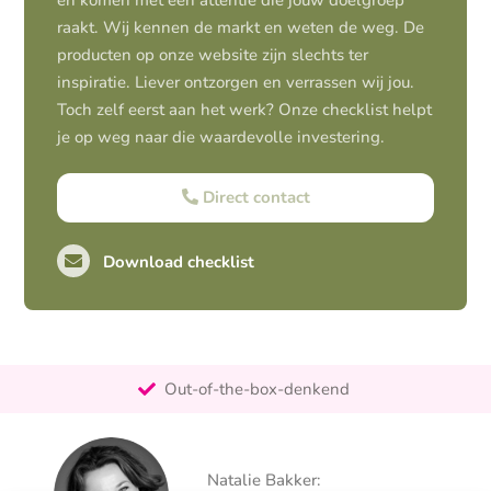
en komen met een attentie die jouw doelgroep
raakt. Wij kennen de markt en weten de weg. De
producten op onze website zijn slechts ter
inspiratie. Liever ontzorgen en verrassen wij jou.
Toch zelf eerst aan het werk? Onze checklist helpt
je op weg naar die waardevolle investering.
Direct contact
Download checklist
Pro-actief
Out-of-the-box-denkend
25+ jaar ervaring
Ontzorgt
Natalie Bakker:
Persoonlijk