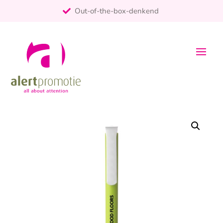
Out-of-the-box-denkend
25+ jaar ervaring
ontzorgt
Persoonlijk