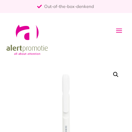
Out-of-the-box-denkend
25+ jaar ervaring
ontzorgt
Persoonlijk