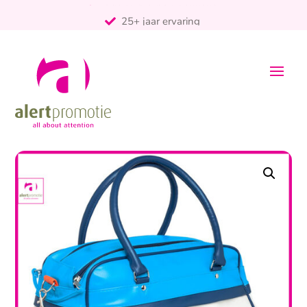
25+ jaar ervaring
ontzorgt
Persoonlijk