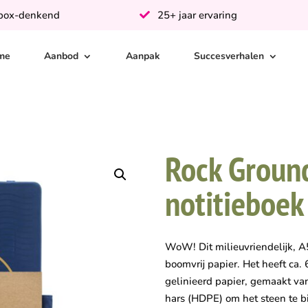
-box-denkend
25+ jaar ervaring
me
Aanbod
Aanpak
Succesverhalen
Rock Groun
notitieboek
WoW! Dit milieuvriendelijk, A
boomvrij papier. Het heeft ca.
gelinieerd papier, gemaakt v
hars (HDPE) om het steen te 