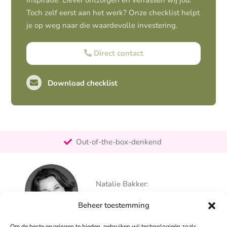
inspiratie. Liever ontzorgen en verrassen wij jou.
Toch zelf eerst aan het werk? Onze checklist helpt
je op weg naar die waardevolle investering.
Direct contact
Download checklist
Pro-actief
Out-of-the-box-denkend
25+ jaar ervaring
Ontzorgt
Natalie Bakker:
Persoonlijk
06 – 26 050 225
Beheer toestemming
info@alertpromotie.nl
Om de beste ervaringen te bieden, gebruiken wij technologieën zoals