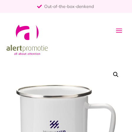
Out-of-the-box-denkend
25+ jaar ervaring
ontzorgt
Persoonlijk