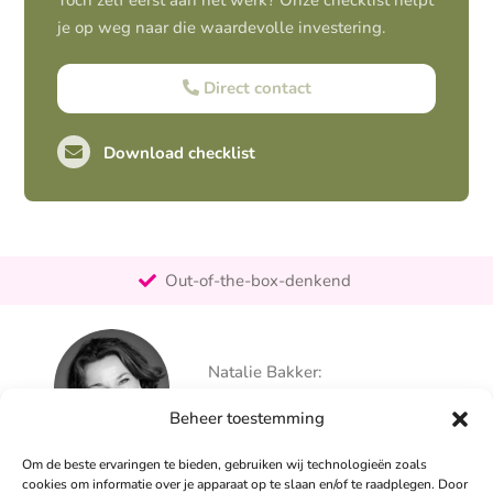
Toch zelf eerst aan het werk? Onze checklist helpt
je op weg naar die waardevolle investering.
Direct contact
Download checklist
Pro-actief
Out-of-the-box-denkend
25+ jaar ervaring
Ontzorgt
Natalie Bakker:
Persoonlijk
06 – 26 050 225
Beheer toestemming
info@alertpromotie.nl
Om de beste ervaringen te bieden, gebruiken wij technologieën zoals
cookies om informatie over je apparaat op te slaan en/of te raadplegen. Door