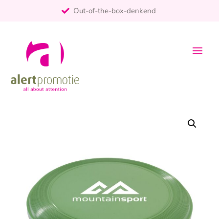
Out-of-the-box-denkend
25+ jaar ervaring
ontzorgt
Persoonlijk