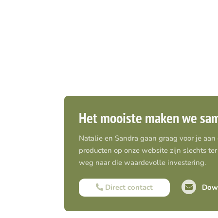
Het mooiste maken we sa
Natalie en Sandra gaan graag voor je aan
producten op onze website zijn slechts ter 
weg naar die waardevolle investering.
Direct contact
Down