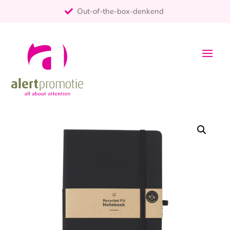
Out-of-the-box-denkend
25+ jaar ervaring
ontzorgt
Persoonlijk