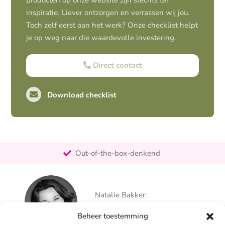
producten op onze website zijn slechts ter
inspiratie. Liever ontzorgen en verrassen wij jou.
Toch zelf eerst aan het werk? Onze checklist helpt
je op weg naar die waardevolle investering.
Direct contact
Download checklist
Pro-actief
Out-of-the-box-denkend
25+ jaar ervaring
Ontzorgt
Natalie Bakker:
Persoonlijk
06 – 26 050 225
Beheer toestemming
info@alertpromotie.nl