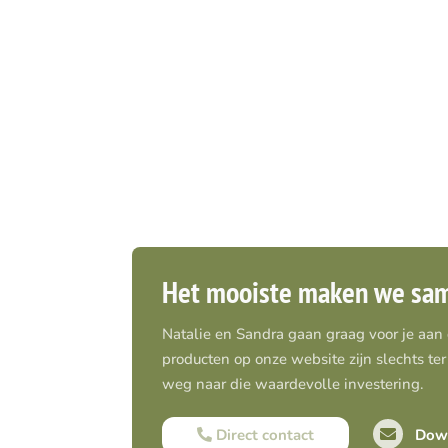
Het mooiste maken we sa
Natalie en Sandra gaan graag voor je aan
producten op onze website zijn slechts ter 
weg naar die waardevolle investering.
Direct contact
Down