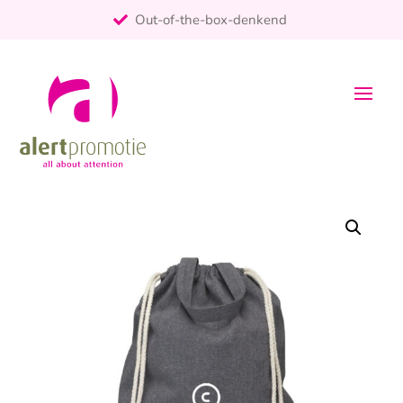
Out-of-the-box-denkend
25+ jaar ervaring
ontzorgt
Persoonlijk