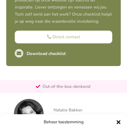
producten op onze website zijn slechts ter
inspiratie. Liever ontzorgen en verrassen wij jou.
Toch zelf eerst aan het werk? Onze checklist helpt
je op weg naar die waardevolle investering.
Direct contact
Download checklist
Pro-actief
Out-of-the-box-denkend
25+ jaar ervaring
Ontzorgt
Natalie Bakker:
Persoonlijk
06 – 26 050 225
Beheer toestemming
info@alertpromotie.nl