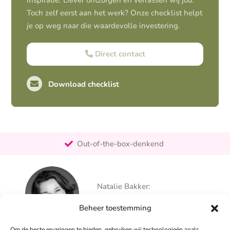
inspiratie. Liever ontzorgen en verrassen wij jou.
Toch zelf eerst aan het werk? Onze checklist helpt
je op weg naar die waardevolle investering.
Direct contact
Download checklist
Pro-actief
Out-of-the-box-denkend
25+ jaar ervaring
Ontzorgt
Natalie Bakker:
Persoonlijk
06 – 26 050 225
Beheer toestemming
info@alertpromotie.nl
Om de beste ervaringen te bieden, gebruiken wij technologieën zoals