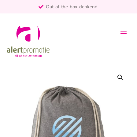
Out-of-the-box-denkend
25+ jaar ervaring
ontzorgt
Persoonlijk