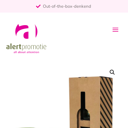
Out-of-the-box-denkend
25+ jaar ervaring
ontzorgt
Persoonlijk