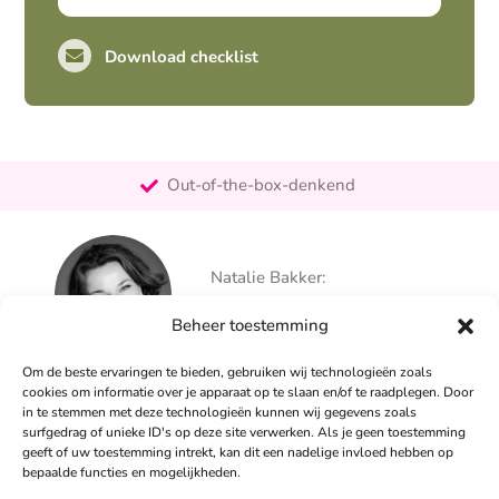
Download checklist
Pro-actief
Out-of-the-box-denkend
25+ jaar ervaring
Ontzorgt
Natalie Bakker:
Persoonlijk
06 – 26 050 225
Beheer toestemming
info@alertpromotie.nl
Om de beste ervaringen te bieden, gebruiken wij technologieën zoals
cookies om informatie over je apparaat op te slaan en/of te raadplegen. Door
in te stemmen met deze technologieën kunnen wij gegevens zoals
Sandra Peters:
surfgedrag of unieke ID's op deze site verwerken. Als je geen toestemming
06 – 26 050 230
geeft of uw toestemming intrekt, kan dit een nadelige invloed hebben op
info@alertpromotie.nl
bepaalde functies en mogelijkheden.