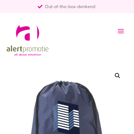
Out-of-the-box-denkend
25+ jaar ervaring
ontzorgt
Persoonlijk