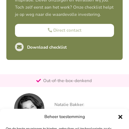
inspiratie. Liever ontzorgen en verrassen wij jou.
Toch zelf eerst aan het werk? Onze checklist helpt
je op weg naar die waardevolle investering.
Direct contact
Download checklist
Pro-actief
Out-of-the-box-denkend
25+ jaar ervaring
Ontzorgt
Natalie Bakker:
Persoonlijk
06 – 26 050 225
Beheer toestemming
info@alertpromotie.nl
Om de beste ervaringen te bieden, gebruiken wij technologieën zoals