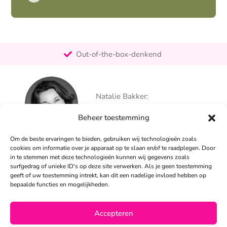
Pro-actief
Out-of-the-box-denkend
25+ jaar ervaring
Ontzorgt
Natalie Bakker:
Persoonlijk
06 – 26 050 225
Beheer toestemming
info@alertpromotie.nl
Om de beste ervaringen te bieden, gebruiken wij technologieën zoals
cookies om informatie over je apparaat op te slaan en/of te raadplegen. Door
in te stemmen met deze technologieën kunnen wij gegevens zoals
Sandra Peters:
surfgedrag of unieke ID's op deze site verwerken. Als je geen toestemming
06 – 26 050 230
geeft of uw toestemming intrekt, kan dit een nadelige invloed hebben op
info@alertpromotie.nl
bepaalde functies en mogelijkheden.
Accepteren