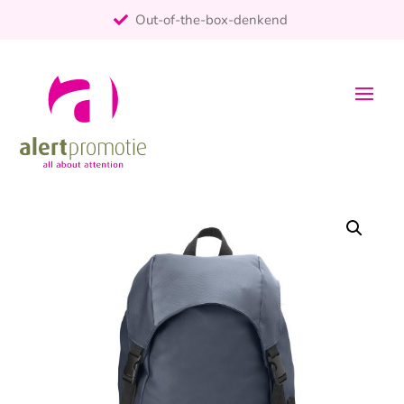
Out-of-the-box-denkend
25+ jaar ervaring
ontzorgt
Persoonlijk