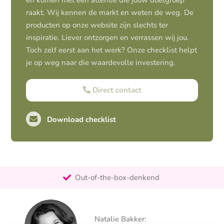
en komen met een attentie die jouw doelgroep
raakt. Wij kennen de markt en weten de weg. De
producten op onze website zijn slechts ter
inspiratie. Liever ontzorgen en verrassen wij jou.
Toch zelf eerst aan het werk? Onze checklist helpt
je op weg naar die waardevolle investering.
Direct contact
Download checklist
Pro-actief
Out-of-the-box-denkend
25+ jaar ervaring
Ontzorgt
Natalie Bakker:
Persoonlijk