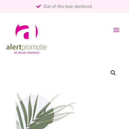
Out-of-the-box-denkend
25+ jaar ervaring
ontzorgt
Persoonlijk