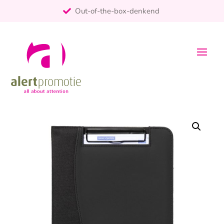
Out-of-the-box-denkend
25+ jaar ervaring
ontzorgt
Persoonlijk