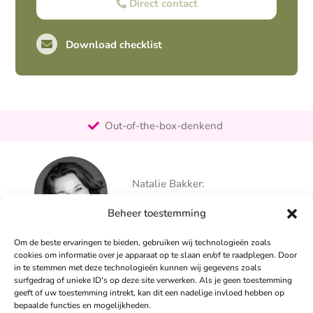
Direct contact
Download checklist
Pro-actief
Out-of-the-box-denkend
25+ jaar ervaring
Ontzorgt
Natalie Bakker:
Persoonlijk
06 – 26 050 225
Beheer toestemming
info@alertpromotie.nl
Om de beste ervaringen te bieden, gebruiken wij technologieën zoals
cookies om informatie over je apparaat op te slaan en/of te raadplegen. Door
in te stemmen met deze technologieën kunnen wij gegevens zoals
Sandra Peters:
surfgedrag of unieke ID's op deze site verwerken. Als je geen toestemming
06 – 26 050 230
geeft of uw toestemming intrekt, kan dit een nadelige invloed hebben op
info@alertpromotie.nl
bepaalde functies en mogelijkheden.