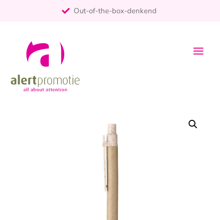
Out-of-the-box-denkend
25+ jaar ervaring
ontzorgt
Persoonlijk