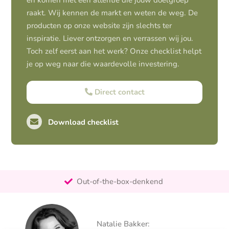
en komen met een attentie die jouw doelgroep
raakt. Wij kennen de markt en weten de weg. De
producten op onze website zijn slechts ter
inspiratie. Liever ontzorgen en verrassen wij jou.
Toch zelf eerst aan het werk? Onze checklist helpt
je op weg naar die waardevolle investering.
Direct contact
Download checklist
Pro-actief
Out-of-the-box-denkend
25+ jaar ervaring
Ontzorgt
Natalie Bakker:
Persoonlijk