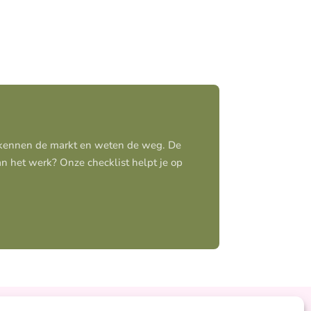
j kennen de markt en weten de weg. De
aan het werk? Onze checklist helpt je op
Ontzorgt
Persoonlijk