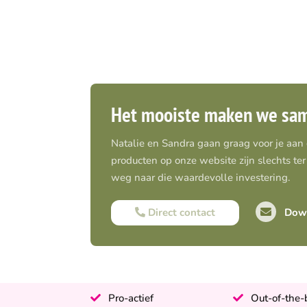
Het mooiste maken we sa
Natalie en Sandra gaan graag voor je aan
producten op onze website zijn slechts ter 
weg naar die waardevolle investering.
Direct contact
Down
Pro-actief
Out-of-the