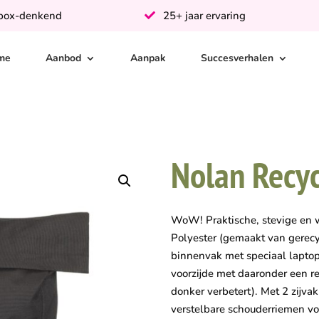
-box-denkend
25+ jaar ervaring
me
Aanbod
Aanpak
Succesverhalen
Nolan Recy
WoW! Praktische, stevige en w
Polyester (gemaakt van gerecy
binnenvak met speciaal laptop
voorzijde met daaronder een re
donker verbetert). Met 2 zijva
verstelbare schouderriemen vo