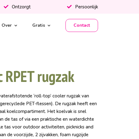
Ontzorgt
Persoonlijk
Over
Gratis
Contact
c RPET rugzak
terafstotende ‘roll-top’ cooler rugzak van
erecyclede PET-flessen). De rugzak heeft een
aal koelcompartiment. Het koelvak is snel
an de tas of via een praktische en waterdichte
le tas voor outdoor activiteiten, picknicks and
 aan de voorzijde, 2 zijvakken, foam rugzijde