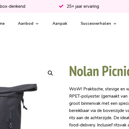
-box-denkend
25+ jaar ervaring
me
Aanbod
Aanpak
Succesverhalen
Nolan Picni
WoW! Praktische, stevige en wa
RPET-polyester (gemaakt van g
groot binnenvak met een speci
bereikbaar via de bovenzijde v
rits aan de achterzijde. De idea
food-delivery. Inclusief ritsvak