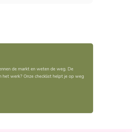
 kennen de markt en weten de weg. De
aan het werk? Onze checklist helpt je op weg