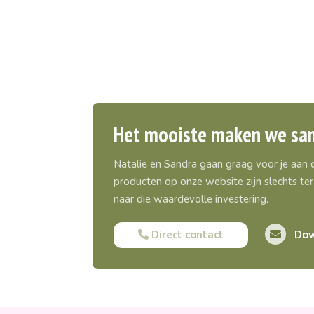
Het mooiste maken we sa
Natalie en Sandra gaan graag voor je aan
producten op onze website zijn slechts ter 
naar die waardevolle investering.
Direct contact
Dow