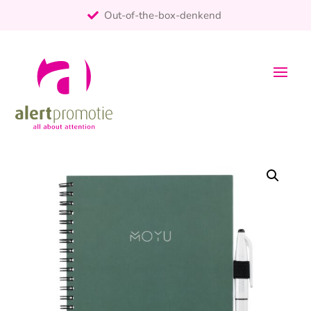
Out-of-the-box-denkend
25+ jaar ervaring
ontzorgt
Persoonlijk