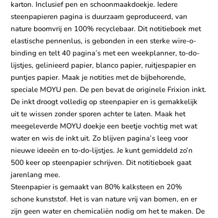
karton. Inclusief pen en schoonmaakdoekje. Iedere
steenpapieren pagina is duurzaam geproduceerd, van
nature boomvrij en 100% recyclebaar. Dit notitieboek met
elastische pennenlus, is gebonden in een sterke wire-o-
binding en telt 40 pagina’s met een weekplanner, to-do-
lijstjes, gelinieerd papier, blanco papier, ruitjespapier en
puntjes papier. Maak je notities met de bijbehorende,
speciale MOYU pen. De pen bevat de originele Frixion inkt.
De inkt droogt volledig op steenpapier en is gemakkelijk
uit te wissen zonder sporen achter te laten. Maak het
meegeleverde MOYU doekje een beetje vochtig met wat
water en wis de inkt uit. Zo blijven pagina’s leeg voor
nieuwe ideeën en to-do-lijstjes. Je kunt gemiddeld zo’n
500 keer op steenpapier schrijven. Dit notitieboek gaat
jarenlang mee.
Steenpapier is gemaakt van 80% kalksteen en 20%
schone kunststof. Het is van nature vrij van bomen, en er
zijn geen water en chemicaliën nodig om het te maken. De