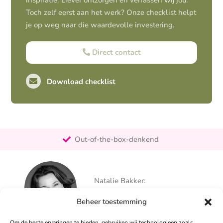
inspiratie. Liever ontzorgen en verrassen wij jou.
Toch zelf eerst aan het werk? Onze checklist helpt
je op weg naar die waardevolle investering.
Direct contact
Download checklist
Pro-actief
Out-of-the-box-denkend
25+ jaar ervaring
Ontzorgt
Natalie Bakker:
Persoonlijk
06 – 26 050 225
Beheer toestemming
info@alertpromotie.nl
Om de beste ervaringen te bieden, gebruiken wij technologieën zoals