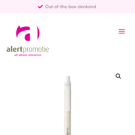
Out-of-the-box-denkend
25+ jaar ervaring
ontzorgt
Persoonlijk