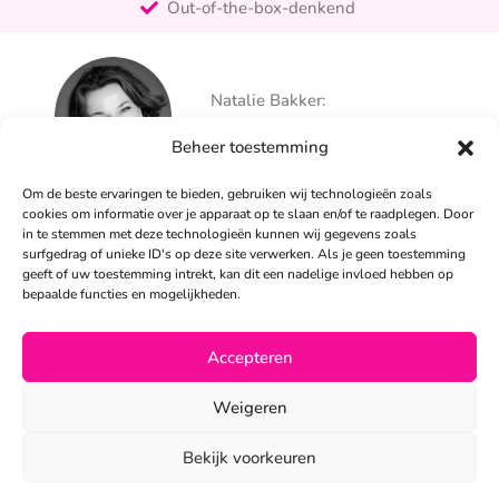
Out-of-the-box-denkend
25+ jaar ervaring
Ontzorgt
Natalie Bakker:
Persoonlijk
06 – 26 050 225
Beheer toestemming
info@alertpromotie.nl
Om de beste ervaringen te bieden, gebruiken wij technologieën zoals
cookies om informatie over je apparaat op te slaan en/of te raadplegen. Door
in te stemmen met deze technologieën kunnen wij gegevens zoals
Sandra Peters:
surfgedrag of unieke ID's op deze site verwerken. Als je geen toestemming
06 – 26 050 230
geeft of uw toestemming intrekt, kan dit een nadelige invloed hebben op
info@alertpromotie.nl
bepaalde functies en mogelijkheden.
Accepteren
©2026
Weigeren
Privacyverklaring
•
Algemene voorwaarden
Bekijk voorkeuren