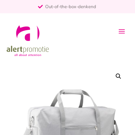
Out-of-the-box-denkend
25+ jaar ervaring
ontzorgt
Persoonlijk