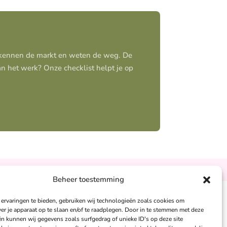
j kennen de markt en weten de weg. De
aan het werk? Onze checklist helpt je op
Ontzorgt
Persoonlijk
Beheer toestemming
ervaringen te bieden, gebruiken wij technologieën zoals cookies om
andra Peters:
ver je apparaat op te slaan en/of te raadplegen. Door in te stemmen met deze
n kunnen wij gegevens zoals surfgedrag of unieke ID's op deze site
6 – 26 050 230