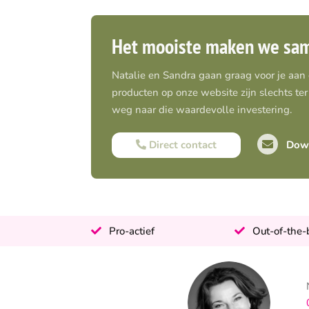
Het mooiste maken we sa
Natalie en Sandra gaan graag voor je aan
producten op onze website zijn slechts ter 
weg naar die waardevolle investering.
Direct contact
Down
Pro-actief
Out-of-the