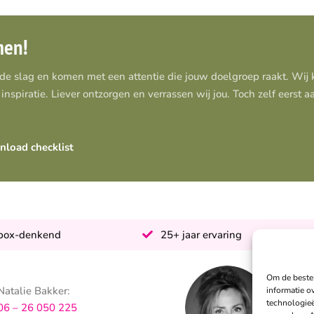
men!
 de slag en komen met een attentie die jouw doelgroep raakt. Wi
inspiratie. Liever ontzorgen en verrassen wij jou. Toch zelf eerst 
load checklist
-box-denkend
25+ jaar ervaring
Om de beste 
Natalie Bakker:
S
informatie o
technologieë
06 – 26 050 225
0