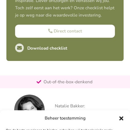
inspiratie. Liever ontzorgen en verrassen wij jou.
Toch zelf eerst aan het werk? Onze checklist helpt
je op weg naar die waardevolle investering.
Direct contact
Download checklist
Pro-actief
Out-of-the-box-denkend
25+ jaar ervaring
Ontzorgt
Natalie Bakker:
Persoonlijk
06 – 26 050 225
Beheer toestemming
info@alertpromotie.nl