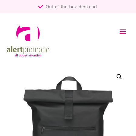
Out-of-the-box-denkend
25+ jaar ervaring
ontzorgt
Persoonlijk