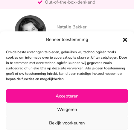
Out-of-the-box-denkend
25+ jaar ervaring
Ontzorgt
Natalie Bakker:
Persoonlijk
06 – 26 050 225
Beheer toestemming
info@alertpromotie.nl
Om de beste ervaringen te bieden, gebruiken wij technologieën zoals
cookies om informatie over je apparaat op te slaan en/of te raadplegen. Door
in te stemmen met deze technologieën kunnen wij gegevens zoals
Sandra Peters:
surfgedrag of unieke ID's op deze site verwerken. Als je geen toestemming
06 – 26 050 230
geeft of uw toestemming intrekt, kan dit een nadelige invloed hebben op
info@alertpromotie.nl
bepaalde functies en mogelijkheden.
Accepteren
©2026
Weigeren
Privacyverklaring
•
Algemene voorwaarden
Bekijk voorkeuren