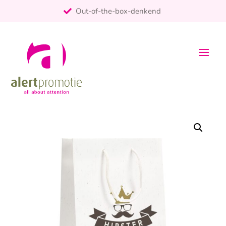
Out-of-the-box-denkend
25+ jaar ervaring
ontzorgt
Persoonlijk