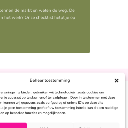
j kennen de markt en weten de weg. De
aan het werk? Onze checklist helpt je op
Ontzorgt
Persoonlijk
Beheer toestemming
ervaringen te bieden, gebruiken wij technologieën zoals cookies om
andra Peters:
ver je apparaat op te slaan en/of te raadplegen. Door in te stemmen met deze
n kunnen wij gegevens zoals surfgedrag of unieke ID's op deze site
6 – 26 050 230
ls je geen toestemming geeft of uw toestemming intrekt, kan dit een nadelige
nfo@alertpromotie.nl
en op bepaalde functies en mogelijkheden.