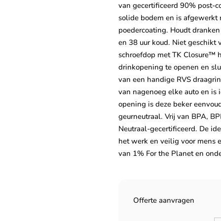
van gecertificeerd 90% post-c
solide bodem en is afgewerkt
poedercoating. Houdt dranken
en 38 uur koud. Niet geschikt
schroefdop met TK Closure™ he
drinkopening te openen en sl
van een handige RVS draagring
van nagenoeg elke auto en is i
opening is deze beker eenvoud
geurneutraal. Vrij van BPA, B
Neutraal-gecertificeerd. De i
het werk en veilig voor mens e
van 1% For the Planet en onde
Offerte aanvragen