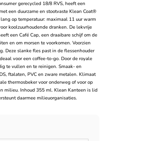
onsumer gerecycled 18/8 RVS, heeft een
 met een duurzame en stootvaste Klean Coat®
 lang op temperatuur: maximaal 11 uur warm
 voor koolzuurhoudende dranken. De lekvrije
eft een Café Cap, een draaibare schijf om de
uiten en om morsen te voorkomen. Voorzien
. Deze slanke fles past in de flessenhouder
deaal voor een coffee-to-go. Door de royale
ig te vullen en te reinigen. Smaak- en
PDS, ftalaten, PVC en zware metalen. Klimaat
deale thermosbeker voor onderweg of voor op
n milieu. Inhoud 355 ml. Klean Kanteen is lid
rsteunt daarmee milieuorganisaties.