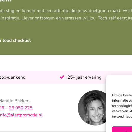
 de slag en komen met een attentie die jouw doelgroep raakt. Wi
inspiratie. Liever ontzorgen en verrassen wij jou. Toch zelf eerst 
load checklist
-box-denkend
25+ jaar ervaring
Om de beste 
Natalie Bakker:
S
informatie o
technologieë
06 – 26 050 225
0
verwerken. A
info@alertpromotie.nl
i
invloed hebb