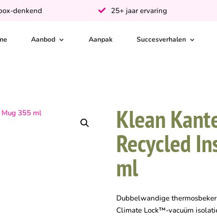
-box-denkend
25+ jaar ervaring
me
Aanbod
Aanpak
Succesverhalen
Klean Kant
Recycled I
ml
Dubbelwandige thermosbeker 
Climate Lock™-vacuüm isolati