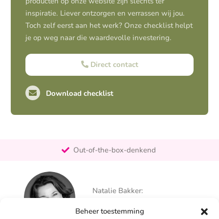
producten op onze website zijn slechts ter
inspiratie. Liever ontzorgen en verrassen wij jou.
Toch zelf eerst aan het werk? Onze checklist helpt
je op weg naar die waardevolle investering.
Direct contact
Download checklist
Pro-actief
Out-of-the-box-denkend
25+ jaar ervaring
Ontzorgt
Persoonlijk
Natalie Bakker:
06 – 26 050 225
Beheer toestemming
info@alertpromotie.nl