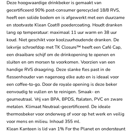
Deze hoogwaardige drinkbeker is gemaakt van
gecertificeerd 90% post-consumer gerecycled 18/8 RVS,
heeft een solide bodem en is afgewerkt met een duurzame
en stootvaste Klean Coat® poedercoating. Houdt dranken
lang op temperatuur: maximaal 11 uur warm en 38 uur
koud. Niet geschikt voor koolzuurhoudende dranken. De
lekvrije schroefdop met TK Closure™ heeft een Café Cap,
een draaibare schijf om de drinkopening te openen en
sluiten en om morsen te voorkomen. Voorzien van een
handige RVS draagring. Deze slanke fles past in de
flessenhouder van nagenoeg elke auto en is ideaal voor
een coffee-to-go. Door de royale opening is deze beker
eenvoudig te vullen en te reinigen. Smaak- en
geurneutraal. Vrij van BPA, BPDS, ftalaten, PVC en zware
metalen. Klimaat Neutraal-gecertificeerd. De ideale
thermosbeker voor onderweg of voor op het werk en veilig
voor mens en milieu. Inhoud 355 ml.
Klean Kanteen is lid van 1% For the Planet en ondersteunt