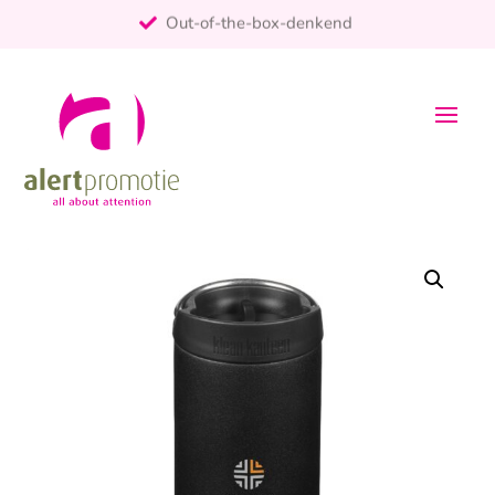
Out-of-the-box-denkend
25+ jaar ervaring
ontzorgt
Persoonlijk