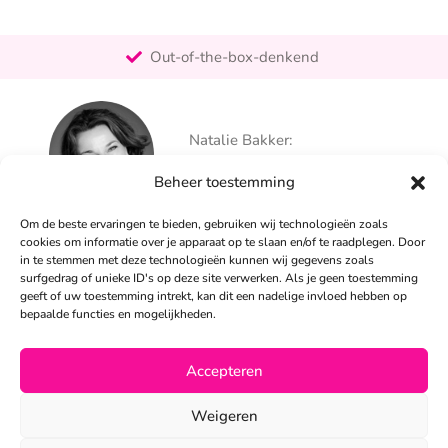
Pro-actief
Out-of-the-box-denkend
25+ jaar ervaring
Ontzorgt
Natalie Bakker:
Persoonlijk
06 – 26 050 225
Beheer toestemming
info@alertpromotie.nl
Om de beste ervaringen te bieden, gebruiken wij technologieën zoals
cookies om informatie over je apparaat op te slaan en/of te raadplegen. Door
in te stemmen met deze technologieën kunnen wij gegevens zoals
Sandra Peters:
surfgedrag of unieke ID's op deze site verwerken. Als je geen toestemming
06 – 26 050 230
geeft of uw toestemming intrekt, kan dit een nadelige invloed hebben op
info@alertpromotie.nl
bepaalde functies en mogelijkheden.
Accepteren
©2026
Weigeren
Privacyverklaring
•
Algemene voorwaarden