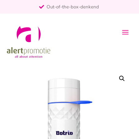
Out-of-the-box-denkend
25+ jaar ervaring
ontzorgt
Persoonlijk