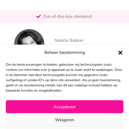
Pro-actief
Out-of-the-box-denkend
25+ jaar ervaring
Ontzorgt
Natalie Bakker:
Persoonlijk
06 – 26 050 225
Beheer toestemming
info@alertpromotie.nl
Om de beste ervaringen te bieden, gebruiken wij technologieën zoals
cookies om informatie over je apparaat op te slaan en/of te raadplegen. Door
in te stemmen met deze technologieën kunnen wij gegevens zoals
Sandra Peters:
surfgedrag of unieke ID's op deze site verwerken. Als je geen toestemming
06 – 26 050 230
geeft of uw toestemming intrekt, kan dit een nadelige invloed hebben op
info@alertpromotie.nl
bepaalde functies en mogelijkheden.
Accepteren
©2026
Weigeren
Privacyverklaring
•
Algemene voorwaarden