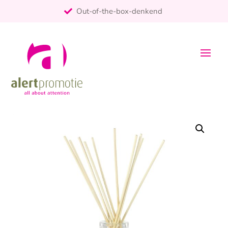
Out-of-the-box-denkend
25+ jaar ervaring
ontzorgt
Persoonlijk