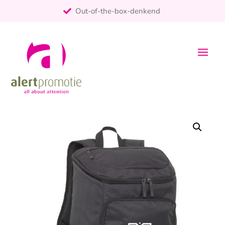
Out-of-the-box-denkend
25+ jaar ervaring
ontzorgt
Persoonlijk