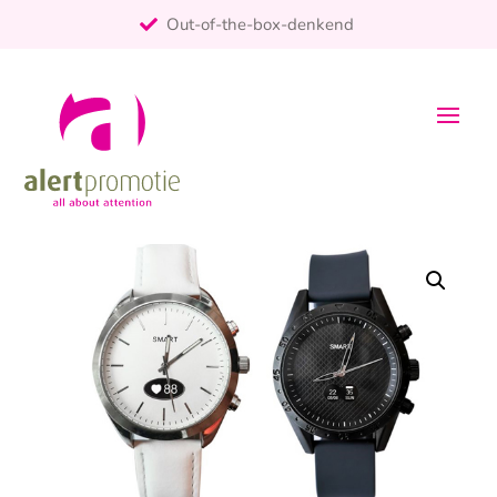
Out-of-the-box-denkend
25+ jaar ervaring
ontzorgt
Persoonlijk