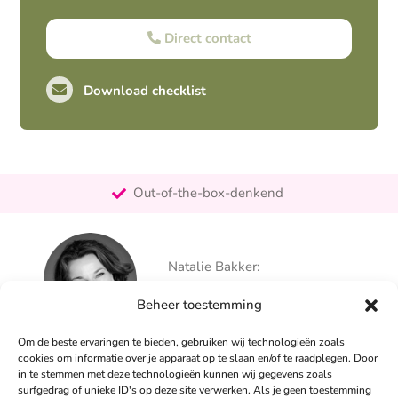
Direct contact
Download checklist
Pro-actief
Out-of-the-box-denkend
25+ jaar ervaring
Ontzorgt
Natalie Bakker:
Persoonlijk
06 – 26 050 225
Beheer toestemming
info@alertpromotie.nl
Om de beste ervaringen te bieden, gebruiken wij technologieën zoals
cookies om informatie over je apparaat op te slaan en/of te raadplegen. Door
in te stemmen met deze technologieën kunnen wij gegevens zoals
Sandra Peters:
surfgedrag of unieke ID's op deze site verwerken. Als je geen toestemming